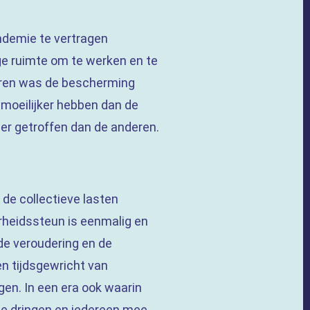
ndemie te vertragen
ige ruimte om te werken en te
deren was de bescherming
t moeilijker hebben dan de
der getroffen dan de anderen.
 de collectieve lasten
erheidssteun is eenmalig en
de veroudering en de
en tijdsgewricht van
en. In een era ook waarin
 te dringen en iedereen mee