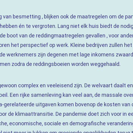
ng van besmetting , blijken ook de maatregelen om de pa
hebben én te vergroten. Lang niet elk huis biedt de nod
t de boot van de reddingmaatregelen gevallen , voor an
oren het perspectief op werk. Kleine bedrijven zullen he
Bij de werknemers zijn degenen met lage inkomens zwaar
emen zodra de reddingsboeien worden weggehaald.
gewoon complex en veeleisend zijn. De welvaart daalt en
eil. Een rijke samenleving kan veel aan, de massale ov
na-gerelateerde uitgaven komen bovenop de kosten van 
oor de klimaattransitie. De pandemie doet zich voor in e
he, economische, sociale en demografische verandering
l niet meer in lukken om groeiende ongelijkheden terug