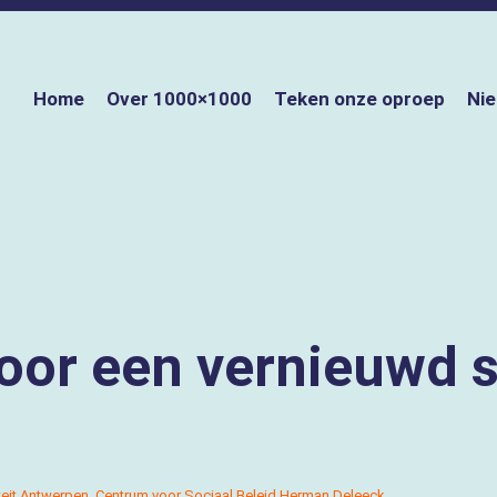
Home
Over 1000×1000
Teken onze oproep
Ni
voor een vernieuwd s
iteit Antwerpen, Centrum voor Sociaal Beleid Herman Deleeck