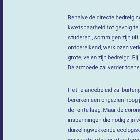
Behalve de directe bedreigi
kwetsbaarheid tot gevolg te 
studeren , sommigen zijn ui
ontoereikend, werklozen verl
grote, velen zijn bedreigd. 
De armoede zal verder toen
Het relancebeleid zal buiten
bereiken een ongezien hoog p
de rente laag. Maar de coro
inspanningen die nodig zijn v
duizelingwekkende ecologisc
welvaartstaten er structuree