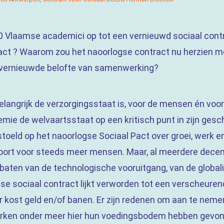
0 Vlaamse academici op tot een vernieuwd sociaal contr
act ? Waarom zou het naoorlogse contract nu herzien 
n vernieuwde belofte van samenwerking?
elangrijk de verzorgingsstaat is, voor de mensen én voor
emie de welvaartsstaat op een kritisch punt in zijn gesc
toeld op het naoorlogse Sociaal Pact over groei, werk en
voort voor steeds meer mensen. Maar, al meerdere decenn
e baten van de technologische vooruitgang, van de global
se sociaal contract lijkt verworden tot een verscheure
r kost geld en/of banen. Er zijn redenen om aan te nem
merken onder meer hier hun voedingsbodem hebben gevo