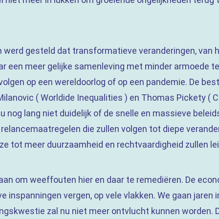
n werd gesteld dat transformatieve veranderingen, van h
aar een meer gelijke samenleving met minder armoede t
 volgen op een wereldoorlog of op een pandemie. De best
Milanovic ( Worldide Inequalities ) en Thomas Pickety ( C
 nu nog lang niet duidelijk of de snelle en massieve belei
relancemaatregelen die zullen volgen tot diepe veranderin
e tot meer duurzaamheid en rechtvaardigheid zullen le
lstaan om weeffouten hier en daar te remediëren. De ec
eve inspanningen vergen, op vele vlakken. We gaan jare
elingskwestie zal nu niet meer ontvlucht kunnen worden.