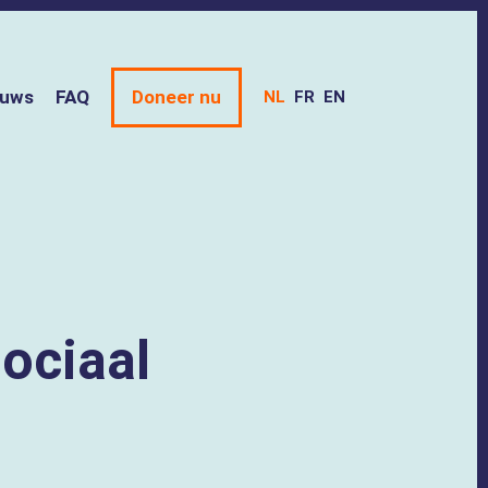
euws
FAQ
Doneer nu
NL
FR
EN
ociaal